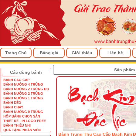
Trang Chủ
Bảng giá
Giới thiệu
Liên hệ
Sản phẩm
Các dòng bánh
BÁNH CAO CẤP
BÁNH NƯỚNG 4 TRỨNG
BÁNH NƯỚNG 2 TRỨNG ĐB
BÁNH NƯỚNG 2 TRỨNG
BÁNH NƯỚNG 1 TRỨNG
BÁNH DẺO
BÁNH CHAY
BÁNH NƯỚNG 0 TRỨNG
HỘP BÁNH CHỌN SẴN
THIẾT KẾ - IN LOGO FREE
BÁNH THIẾU NHI
QUÀ TẶNG NHÂN VIÊN
Bánh Trung Thu Cao Cấp Bạch Kim 