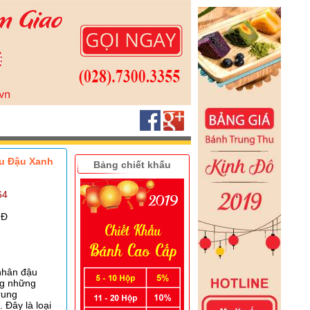
u Đậu Xanh
Bảng chiết khấu
64
NĐ
nhân đậu
ng những
rung
. Đây là loại