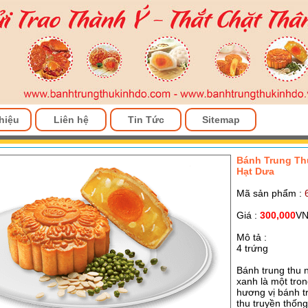
thiệu
Liên hệ
Tin Tức
Sitemap
Bánh Trung Th
Hạt Dưa
Mã sản phẩm :
Giá :
300,000
V
Mô tả :
4 trứng
Bánh trung thu 
xanh là một tro
hương vị bánh t
thu truyền thống