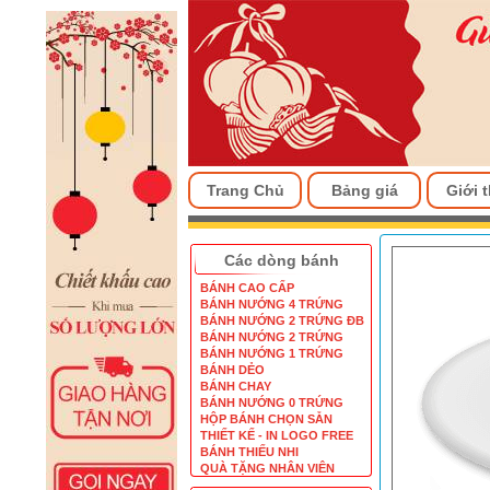
Trang Chủ
Bảng giá
Giới 
Các dòng bánh
BÁNH CAO CẤP
BÁNH NƯỚNG 4 TRỨNG
BÁNH NƯỚNG 2 TRỨNG ĐB
BÁNH NƯỚNG 2 TRỨNG
BÁNH NƯỚNG 1 TRỨNG
BÁNH DẺO
BÁNH CHAY
BÁNH NƯỚNG 0 TRỨNG
HỘP BÁNH CHỌN SẴN
THIẾT KẾ - IN LOGO FREE
BÁNH THIẾU NHI
QUÀ TẶNG NHÂN VIÊN