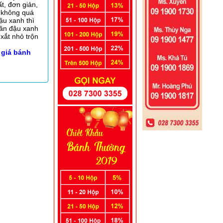
t, đơn giản,
 không quá
ậu xanh thì
hân đậu xanh
xắt nhỏ trộn
 giá bánh