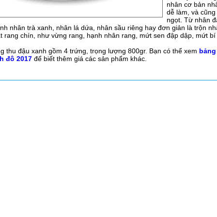
nhân cơ bản nhấ
dễ làm, và cũng
ngọt. Từ nhân đ
ành nhân trà xanh, nhân lá dứa, nhân sầu riêng hay đơn giản là trộn n
hạt rang chín, như vừng rang, hạnh nhân rang, mứt sen đập dập, mứt bí 
g thu đậu xanh gồm 4 trứng, trọng lượng 800gr. Bạn có thể xem
bảng
nh đô 2017
để biết thêm giá các sản phẩm khác.