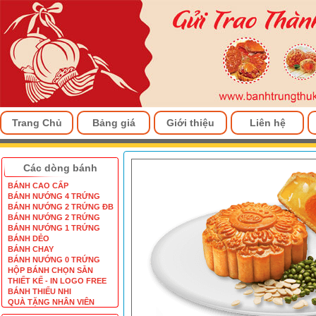
Trang Chủ
Bảng giá
Giới thiệu
Liên hệ
Các dòng bánh
BÁNH CAO CẤP
BÁNH NƯỚNG 4 TRỨNG
BÁNH NƯỚNG 2 TRỨNG ĐB
BÁNH NƯỚNG 2 TRỨNG
BÁNH NƯỚNG 1 TRỨNG
BÁNH DẺO
BÁNH CHAY
BÁNH NƯỚNG 0 TRỨNG
HỘP BÁNH CHỌN SẴN
THIẾT KẾ - IN LOGO FREE
BÁNH THIẾU NHI
QUÀ TẶNG NHÂN VIÊN