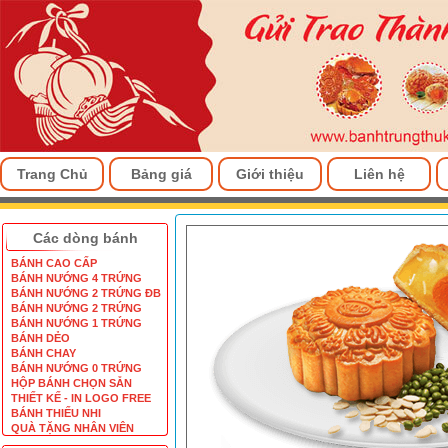
Trang Chủ
Bảng giá
Giới thiệu
Liên hệ
Các dòng bánh
BÁNH CAO CẤP
BÁNH NƯỚNG 4 TRỨNG
BÁNH NƯỚNG 2 TRỨNG ĐB
BÁNH NƯỚNG 2 TRỨNG
BÁNH NƯỚNG 1 TRỨNG
BÁNH DẺO
BÁNH CHAY
BÁNH NƯỚNG 0 TRỨNG
HỘP BÁNH CHỌN SẴN
THIẾT KẾ - IN LOGO FREE
BÁNH THIẾU NHI
QUÀ TẶNG NHÂN VIÊN